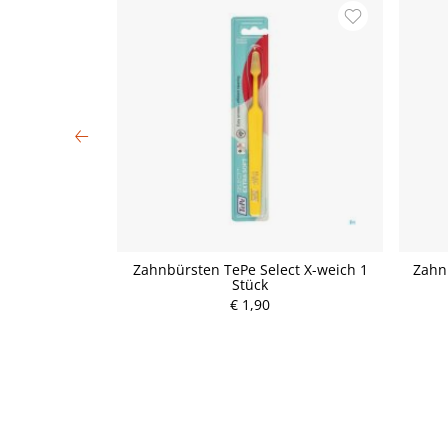
/daily Schall
Zahnbürsten TePe Select X-weich 1
Zahn
Stück
Stück
€ 1,90
P
r
e
i
s