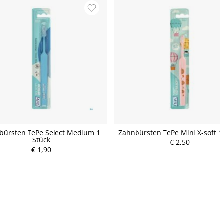
bürsten TePe Select Medium 1
Zahnbürsten TePe Mini X-soft 
Stück
€ 2,50
€ 1,90
P
P
r
r
e
e
i
i
s
s