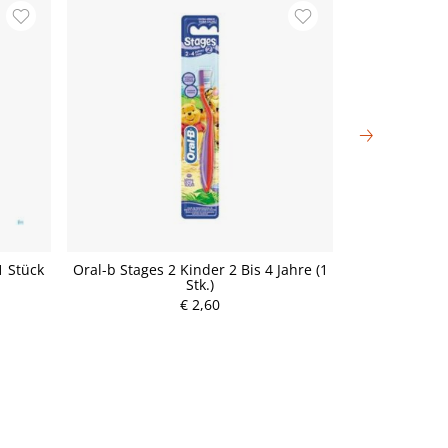
1 Stück
Oral-b Stages 2 Kinder 2 Bis 4 Jahre (1
Oral-b Stages
Stk.)
P
€ 2,60
r
e
i
s