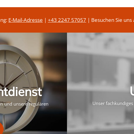
ung:
E-Mail-Adresse
|
+43 2247 57057
| Besuchen Sie uns 
htdienst
Unser fachkundiges 
ten und unsere regulären