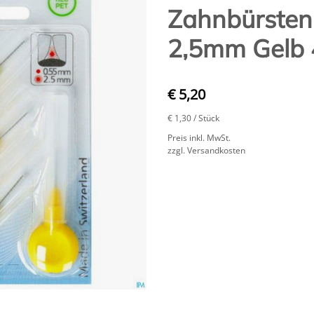
Zahnbürsten 
2,5mm Gelb 
€ 5,20
€ 1,30
/ Stück
Preis inkl. MwSt.
zzgl. Versandkosten