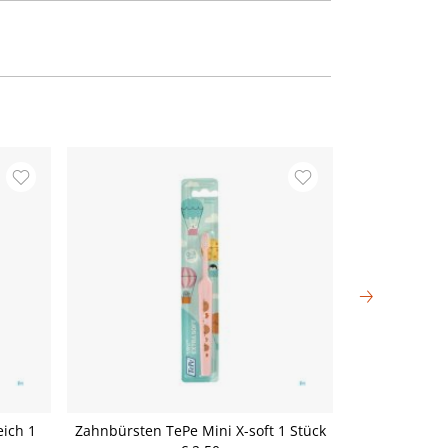
ich 1
Zahnbürsten TePe Mini X-soft 1 Stück
Oral-b Stages 