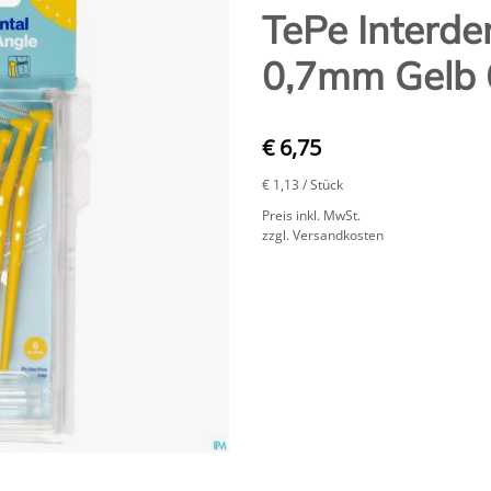
TePe Interde
0,7mm Gelb 
€ 6,75
€ 1,13
/ Stück
Preis inkl. MwSt.
zzgl. Versandkosten