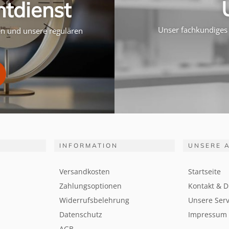
htdienst
Unser fachkundiges 
ten und unsere regulären
INFORMATION
UNSERE 
Versandkosten
Startseite
Zahlungsoptionen
Kontakt & D
Widerrufsbelehrung
Unsere Serv
Datenschutz
Impressum
AGB