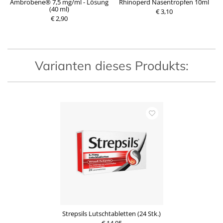
Ambrobene® 7,5 mg/ml - Lösung
Rhinoperd Nasentropfen 10ml
(40 ml)
€ 3,10
€ 2,90
P
P
r
r
e
e
i
i
s
s
Varianten dieses Produkts:
Strepsils Lutschtabletten (24 Stk.)
€ 14,95