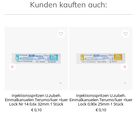
Kunden kauften auch:
x
Injektionsspritzen U.zubeh.
Injektionsspritzen U.zubeh.
Einmalkanuelen Terumo/luer +luer
Einmalkanuelen Terumo/luer +luer
E
Lock Nr 14 0,6x 32mm 1 Stück
Lock 0,90x 25mm 1 Stück
€ 0,10
R
D
€ 0,10
P
e
e
r
g
r
e
u
z
i
l
e
s
ä
i
r
t