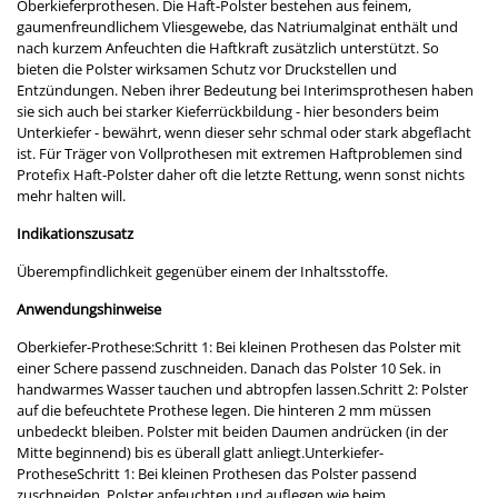
Oberkieferprothesen. Die Haft-Polster bestehen aus feinem,
gaumenfreundlichem Vliesgewebe, das Natriumalginat enthält und
nach kurzem Anfeuchten die Haftkraft zusätzlich unterstützt. So
bieten die Polster wirksamen Schutz vor Druckstellen und
Entzündungen. Neben ihrer Bedeutung bei Interimsprothesen haben
sie sich auch bei starker Kieferrückbildung - hier besonders beim
Unterkiefer - bewährt, wenn dieser sehr schmal oder stark abgeflacht
ist. Für Träger von Vollprothesen mit extremen Haftproblemen sind
Protefix Haft-Polster daher oft die letzte Rettung, wenn sonst nichts
mehr halten will.
Indikationszusatz
Überempfindlichkeit gegenüber einem der Inhaltsstoffe.
Anwendungshinweise
Oberkiefer-Prothese:Schritt 1: Bei kleinen Prothesen das Polster mit
einer Schere passend zuschneiden. Danach das Polster 10 Sek. in
handwarmes Wasser tauchen und abtropfen lassen.Schritt 2: Polster
auf die befeuchtete Prothese legen. Die hinteren 2 mm müssen
unbedeckt bleiben. Polster mit beiden Daumen andrücken (in der
Mitte beginnend) bis es überall glatt anliegt.Unterkiefer-
ProtheseSchritt 1: Bei kleinen Prothesen das Polster passend
zuschneiden. Polster anfeuchten und auflegen wie beim