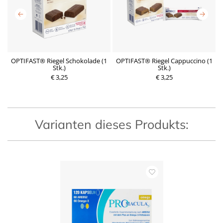
4
OPTIFAST® Riegel Schokolade (1
OPTIFAST® Riegel Cappuccino (1
Stk.)
Stk.)
€ 3,25
P
€ 3,25
P
r
r
e
e
i
i
s
s
Varianten dieses Produkts: