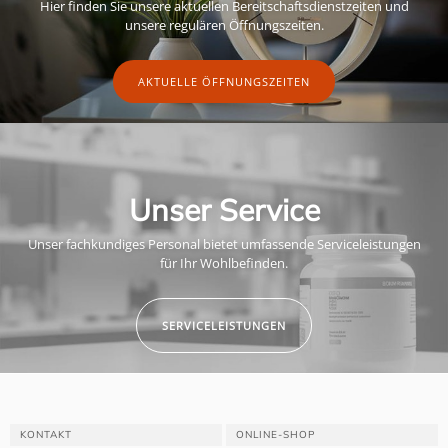
Hier finden Sie unsere aktuellen Bereitschaftsdienstzeiten und
unsere regulären Öffnungszeiten.
AKTUELLE ÖFFNUNGSZEITEN
Unser Service
Unser fachkundiges Personal bietet umfassende Serviceleistungen
für Ihr Wohlbefinden.
SERVICELEISTUNGEN
KONTAKT
ONLINE-SHOP