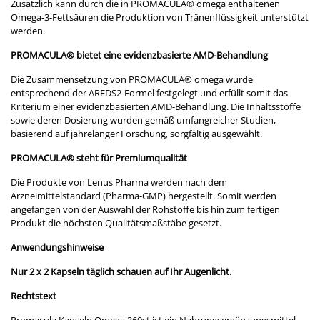
Zusätzlich kann durch die in PROMACULA
®
omega enthaltenen
Omega-3-Fettsäuren die Produktion von Tränenflüssigkeit unterstützt
werden.
PROMACULA
®
bietet eine evidenzbasierte AMD-Behandlung
Die Zusammensetzung von PROMACULA
®
omega wurde
entsprechend der AREDS2-Formel festgelegt und erfüllt somit das
Kriterium einer evidenzbasierten AMD-Behandlung. Die Inhaltsstoffe
sowie deren Dosierung wurden gemäß umfangreicher Studien,
basierend auf jahrelanger Forschung, sorgfältig ausgewählt.
PROMACULA
®
steht für Premiumqualität
Die Produkte von Lenus Pharma werden nach dem
Arzneimittelstandard (Pharma-GMP) hergestellt. Somit werden
angefangen von der Auswahl der Rohstoffe bis hin zum fertigen
Produkt die höchsten Qualitätsmaßstäbe gesetzt.
Anwendungshinweise
Nur 2 x 2 Kapseln täglich schauen auf Ihr Augenlicht.
Rechtstext
Promacula Kapseln Omega 360st ist ein Nahrungsergänzungsmittel,