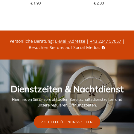
€ 1,90
P
€ 2,30
P
r
r
e
e
i
i
s
s
Persönliche Beratung:
E-Mail-Adresse
|
+43 2247 57057
|
Besuchen Sie uns auf Social Media:
Dienstzeiten & Nachtdienst
Hier finden Sie unsere aktuellen Bereitschaftsdienstzeiten und
unsere regulären Öffnungszeiten.
AKTUELLE ÖFFNUNGSZEITEN