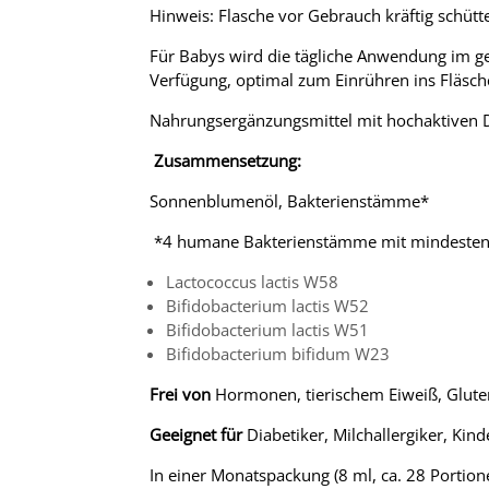
Hinweis: Flasche vor Gebrauch kräftig schütt
Für Babys wird die tägliche Anwendung im ge
Verfügung, optimal zum Einrühren ins Fläsch
Nahrungsergänzungsmittel mit hochaktiven
Zusammensetzung:
Sonnenblumenöl, Bakterienstämme*
*4 humane Bakterienstämme mit mindestens 3 
Lactococcus lactis
W58
Bifidobacterium lactis
W52
Bifidobacterium lactis
W51
Bifidobacterium bifidum
W23
Frei von
Hormonen, tierischem Eiweiß, Glute
Geeignet für
Diabetiker, Milchallergiker, Kinde
In einer Monatspackung (8 ml, ca. 28 Porti