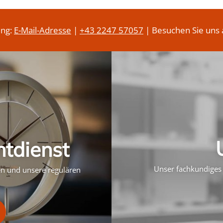
ung:
E-Mail-Adresse
|
+43 2247 57057
| Besuchen Sie uns 
htdienst
Unser fachkundiges 
ten und unsere regulären