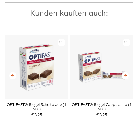
Kunden kauften auch:
4
OPTIFAST® Riegel Schokolade (1
OPTIFAST® Riegel Cappuccino (1
Stk.)
Stk.)
€ 3,25
P
€ 3,25
P
r
r
e
e
i
i
s
s