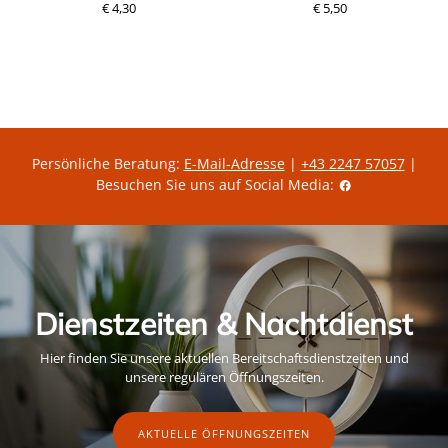
€ 4,30
P
€ 5,50
r
e
P
i
r
s
e
i
s
Persönliche Beratung:
E-Mail-Adresse
|
+43 2247 57057
|
Besuchen Sie uns auf Social Media:
Dienstzeiten & Nachtdienst
Hier finden Sie unsere aktuellen Bereitschaftsdienstzeiten und
unsere regulären Öffnungszeiten.
AKTUELLE ÖFFNUNGSZEITEN