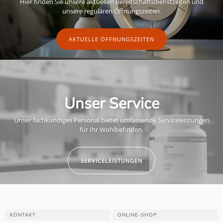
Hier finden Sie unsere aktuellen Bereitschaftsdienstzeiten und
unsere regulären Öffnungszeiten.
AKTUELLE ÖFFNUNGSZEITEN
Unser Service
Unser fachkundiges Personal bietet umfassende Serviceleistungen
für Ihr Wohlbefinden.
SERVICELEISTUNGEN
KONTAKT
ONLINE-SHOP