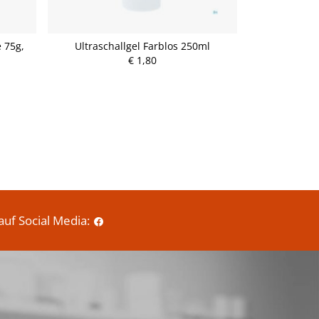
 75g,
Ultraschallgel Farblos 250ml
Egger Huste
€ 1,80
P
r
e
i
s
auf Social Media: