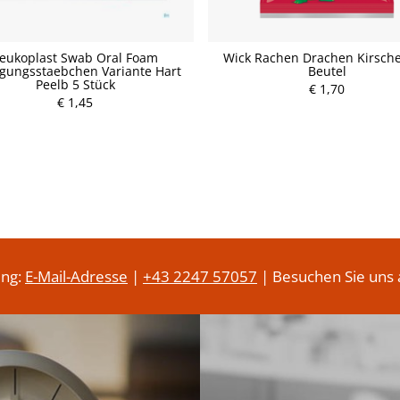
eukoplast Swab Oral Foam
Wick Rachen Drachen Kirsche
igungsstaebchen Variante Hart
Beutel
Peelb 5 Stück
P
€ 1,70
P
€ 1,45
r
r
e
e
i
i
s
s
ung:
E-Mail-Adresse
|
+43 2247 57057
| Besuchen Sie uns 