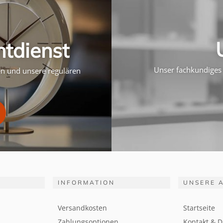
htdienst
Unser fachkundiges 
ten und unsere regulären
INFORMATION
UNSERE 
Versandkosten
Startseite
Zahlungsoptionen
Kontakt & D