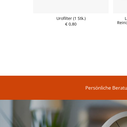
Tabletten zur
Urofilter (1 Stk.)
L
0 Stk.)
Rein
€ 0,80
P
r
e
i
s
Persönliche Berat