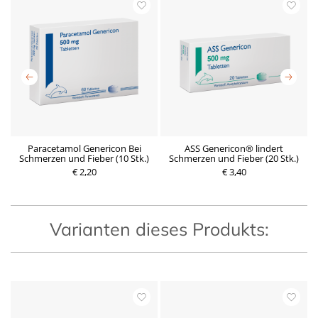
.)
Paracetamol Genericon Bei
ASS Genericon® lindert
Schmerzen und Fieber (10 Stk.)
Schmerzen und Fieber (20 Stk.)
€ 2,20
P
€ 3,40
P
r
r
e
e
i
i
s
s
Varianten dieses Produkts: