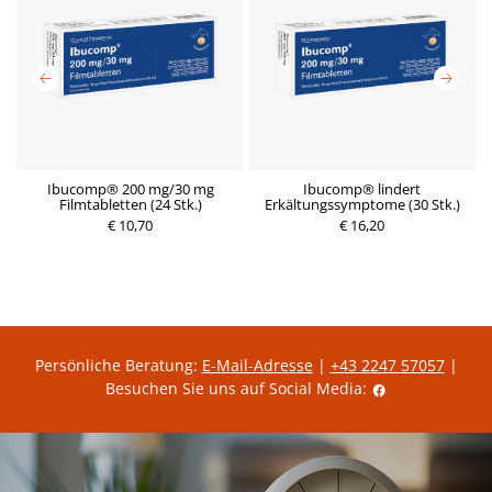
Ibucomp® 200 mg/30 mg
Ibucomp® lindert
Filmtabletten (24 Stk.)
Erkältungssymptome (30 Stk.)
€ 10,70
€ 16,20
Persönliche Beratung:
E-Mail-Adresse
|
+43 2247 57057
|
Besuchen Sie uns auf Social Media: