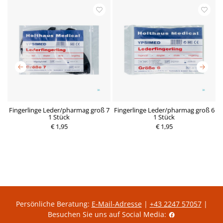
Fingerlinge Leder/pharmag groß 7
Fingerlinge Leder/pharmag groß 6
F
ck
1 Stück
1 Stück
P
€ 1,95
P
€ 1,95
r
r
e
e
i
i
s
s
Persönliche Beratung:
E-Mail-Adresse
|
+43 2247 57057
|
Besuchen Sie uns auf Social Media: