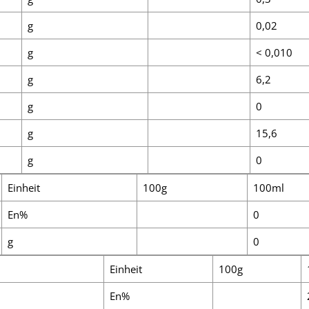
g
0,02
g
< 0,010
g
6,2
g
0
g
15,6
g
0
Einheit
100g
100ml
En%
0
g
0
Einheit
100g
En%