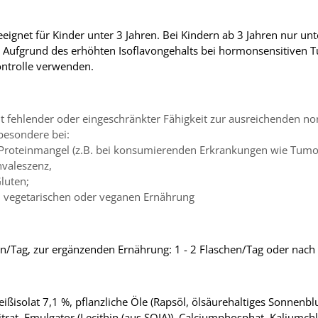
geeignet für Kinder unter 3 Jahren. Bei Kindern ab 3 Jahren nur u
n. Aufgrund des erhöhten Isoflavongehalts bei hormonsensitiven
ontrolle verwenden.
 fehlender oder eingeschränkter Fähigkeit zur ausreichenden n
besondere bei:
 Proteinmangel (z.B. bei konsumierenden Erkrankungen wie Tumo
valeszenz,
luten;
, vegetarischen oder veganen Ernährung
en/Tag, zur ergänzenden Ernährung: 1 - 2 Flaschen/Tag oder nach
eißisolat 7,1 %, pflanzliche Öle (Rapsöl, ölsäurehaltiges Sonnen
trat, Emulgator (Lecithin (aus SOJA)), Calciumphosphat, Kaliumc