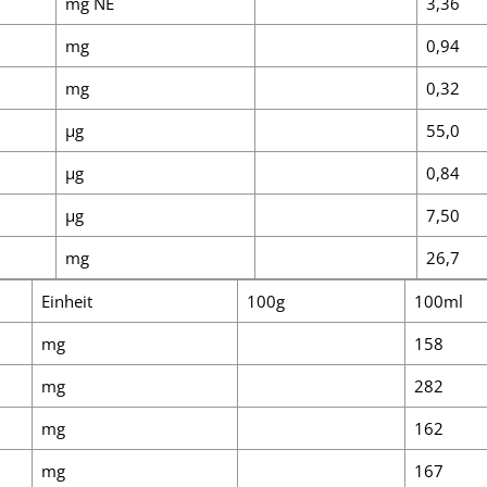
mg NE
3,36
mg
0,94
mg
0,32
µg
55,0
µg
0,84
µg
7,50
mg
26,7
Einheit
100g
100ml
mg
158
mg
282
mg
162
mg
167