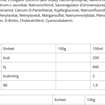
Natrium-L-ascorbat, Natriumchlorid, Säureregulator (Citronensäure
cotinamid, Calcium-D-Pantothenat, Kupfergluconat, Natriumfluorid
herylacetat, Retinylacetat, Mangansulfat, Natriummolybdat, Pte
, D-Biotin, Cholecalciferol, Cyanocobalamin.
Einheit
100g
100ml
kcal
200
kj
840
kcal/ml/g
2
BE
1,9
Einheit
100g