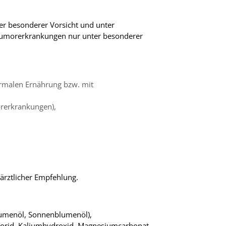
nter besonderer Vorsicht und unter
 Tumorerkrankungen nur unter besonderer
ormalen Ernährung bzw. mit
rerkrankungen),
 ärztlicher Empfehlung.
blumenöl, Sonnenblumenöl),
hlorid, Kaliumhydroxid, Magnesiumcarbonat,