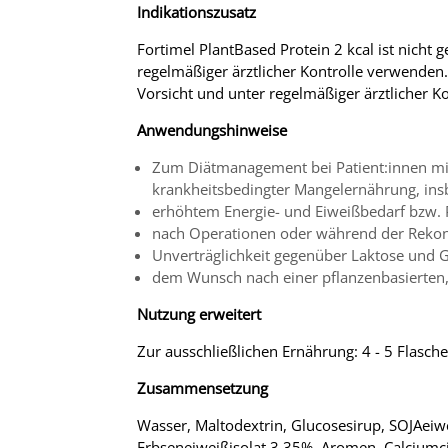
Indikationszusatz
Fortimel PlantBased Protein 2 kcal ist nicht 
regelmäßiger ärztlicher Kontrolle verwende
Vorsicht und unter regelmäßiger ärztlicher K
Anwendungshinweise
Zum Diätmanagement bei Patient:innen mit
krankheitsbedingter Mangelernährung, ins
erhöhtem Energie- und Eiweißbedarf bzw.
nach Operationen oder während der Rekon
Unverträglichkeit gegenüber Laktose und G
dem Wunsch nach einer pflanzenbasierten
Nutzung erweitert
Zur ausschließlichen Ernährung: 4 - 5 Flasch
Zusammensetzung
Wasser, Maltodextrin, Glucosesirup, SOJAeiw
Erbseneiweißisolat 3,35%, Aromen, Calciumci