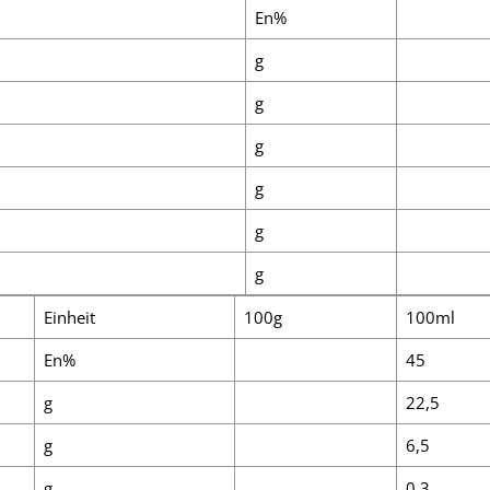
En%
g
g
g
g
g
g
Einheit
100g
100ml
En%
45
g
22,5
g
6,5
g
0,3