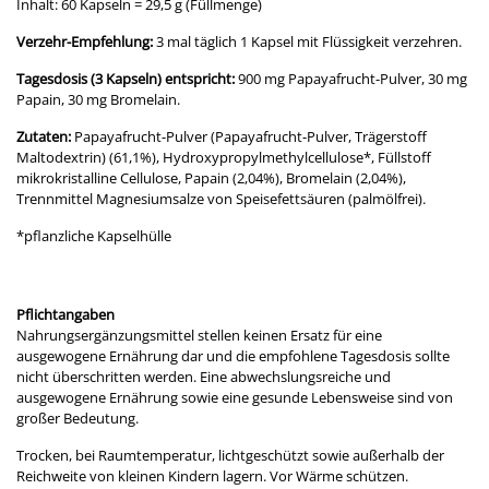
Inhalt: 60 Kapseln = 29,5 g (Füllmenge)
Verzehr-Empfehlung:
3 mal täglich 1 Kapsel mit Flüssigkeit verzehren.
Tagesdosis (3 Kapseln) entspricht:
900 mg Papayafrucht-Pulver, 30 mg
Papain, 30 mg Bromelain.
Zutaten:
Papayafrucht-Pulver (Papayafrucht-Pulver, Trägerstoff
Maltodextrin) (61,1%), Hydroxypropylmethylcellulose*, Füllstoff
mikrokristalline Cellulose, Papain (2,04%), Bromelain (2,04%),
Trennmittel Magnesiumsalze von Speisefettsäuren (palmölfrei).
*pflanzliche Kapselhülle
Pflichtangaben
Nahrungsergänzungsmittel stellen keinen Ersatz für eine
ausgewogene Ernährung dar und die empfohlene Tagesdosis sollte
nicht überschritten werden. Eine abwechslungsreiche und
ausgewogene Ernährung sowie eine gesunde Lebensweise sind von
großer Bedeutung.
Trocken, bei Raumtemperatur, lichtgeschützt sowie außerhalb der
Reichweite von kleinen Kindern lagern. Vor Wärme schützen.