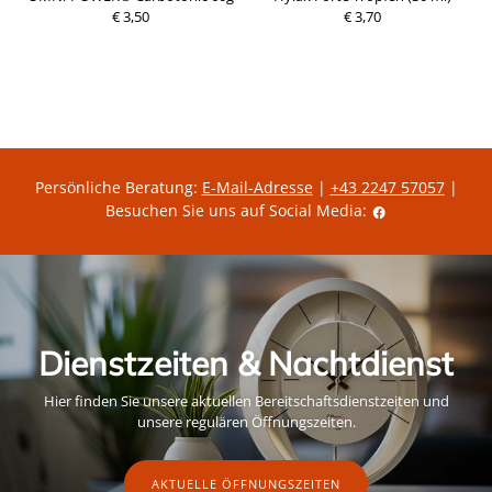
€ 3,50
P
€ 3,70
P
r
r
e
e
i
i
s
s
Persönliche Beratung:
E-Mail-Adresse
|
+43 2247 57057
|
Besuchen Sie uns auf Social Media:
Dienstzeiten & Nachtdienst
Hier finden Sie unsere aktuellen Bereitschaftsdienstzeiten und
unsere regulären Öffnungszeiten.
AKTUELLE ÖFFNUNGSZEITEN