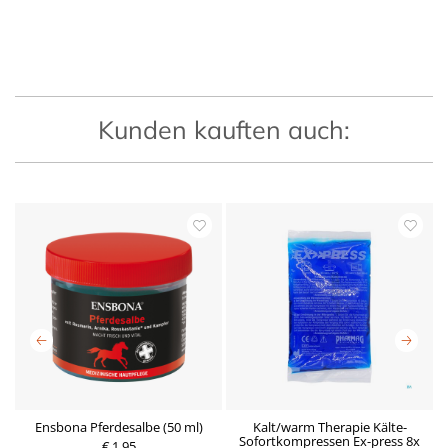
Kunden kauften auch:
Ensbona Pferdesalbe (50 ml)
Kalt/warm Therapie Kälte-
T
ck
Sofortkompressen Ex-press 8x
€ 1,95
P
P