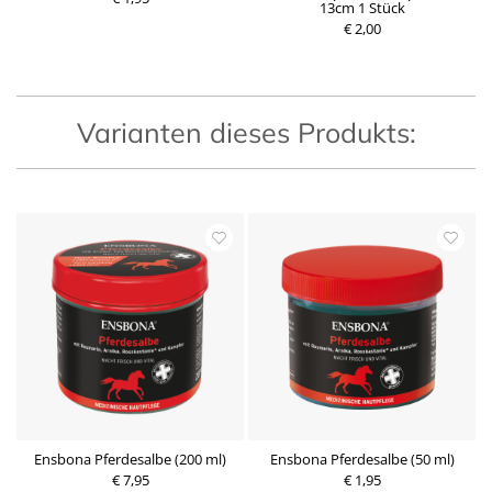
13cm 1 Stück
r
r
e
€ 2,00
e
i
i
s
s
Varianten dieses Produkts:
Ensbona Pferdesalbe (200 ml)
Ensbona Pferdesalbe (50 ml)
€ 7,95
€ 1,95