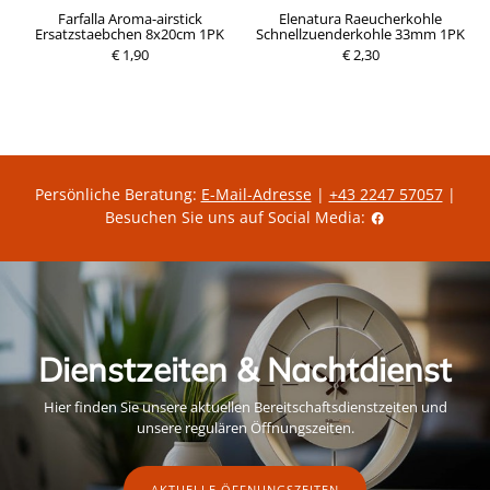
Farfalla Aroma-airstick
Elenatura Raeucherkohle
Ersatzstaebchen 8x20cm 1PK
Schnellzuenderkohle 33mm 1PK
€ 1,90
P
€ 2,30
P
r
r
e
e
i
i
s
s
Persönliche Beratung:
E-Mail-Adresse
|
+43 2247 57057
|
Besuchen Sie uns auf Social Media:
Dienstzeiten & Nachtdienst
Hier finden Sie unsere aktuellen Bereitschaftsdienstzeiten und
unsere regulären Öffnungszeiten.
AKTUELLE ÖFFNUNGSZEITEN