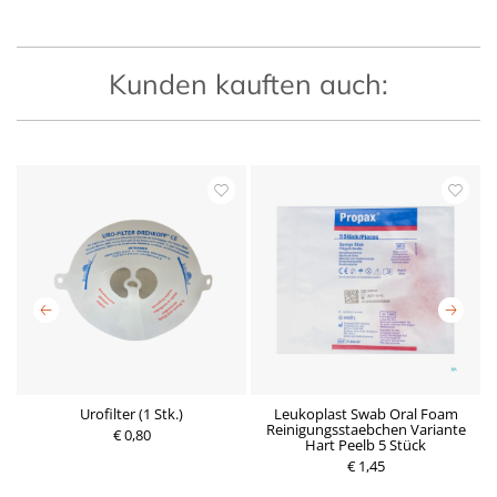
Kunden kauften auch:
n
Urofilter (1 Stk.)
Leukoplast Swab Oral Foam
W
Reinigungsstaebchen Variante
€ 0,80
Hart Peelb 5 Stück
P
P
€ 1,45
r
r
e
e
i