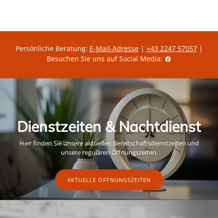
i
s
s
Persönliche Beratung:
E-Mail-Adresse
|
+43 2247 57057
|
Besuchen Sie uns auf Social Media:
Dienstzeiten & Nachtdienst
Hier finden Sie unsere aktuellen Bereitschaftsdienstzeiten und
unsere regulären Öffnungszeiten.
AKTUELLE ÖFFNUNGSZEITEN