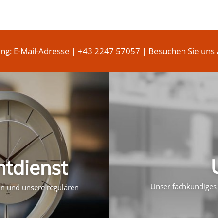
ung:
E-Mail-Adresse
|
+43 2247 57057
| Besuchen Sie uns 
htdienst
Unser fachkundiges 
ten und unsere regulären