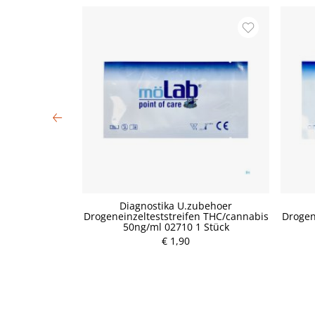
n (16 Stk.)
Diagnostika U.zubehoer
Drogeneinzelteststreifen THC/cannabis
Drogen
50ng/ml 02710 1 Stück
€ 1,90
P
r
e
i
s