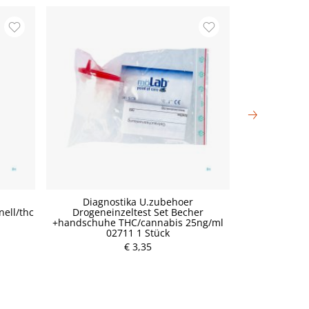
Diagnostika U.zubehoer
Diagnostika 
nell/thc
Drogeneinzeltest Set Becher
Scre
+handschuhe THC/cannabis 25ng/ml
02711 1 Stück
P
€ 3,35
r
e
i
s