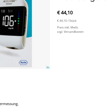
€ 44,10
€ 44,10
/ Stück
Preis inkl. MwSt.
zzgl. Versandkosten
ckermessung.