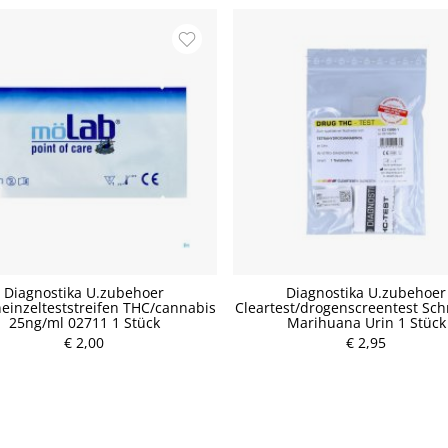
Diagnostika U.zubehoer
Diagnostika U.zubehoer
einzelteststreifen THC/cannabis
Cleartest/drogenscreentest Sch
P
25ng/ml 02711 1 Stück
Marihuana Urin 1 Stück
r
€ 2,00
e
€ 2,95
i
P
s
r
e
i
s