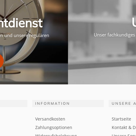
htdienst
Unser fachkundiges 
ten und unsere regulären
INFORMATION
UNSERE 
Versandkosten
Startseite
Zahlungsoptionen
Kontakt & D
Widerrufsbelehrung
Unsere Serv