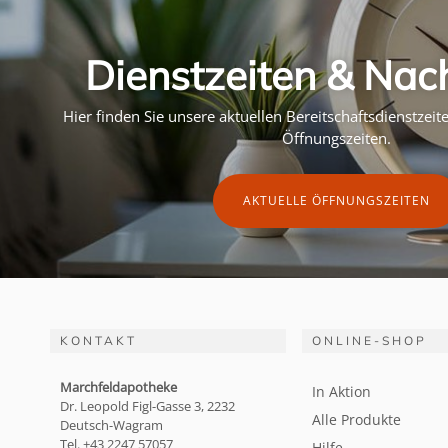
Dienstzeiten & Nac
Hier finden Sie unsere aktuellen Bereitschaftsdienstzei
Öffnungszeiten.
AKTUELLE ÖFFNUNGSZEITEN
KONTAKT
ONLINE-SHOP
Marchfeldapotheke
In Aktion
Dr. Leopold Figl-Gasse 3, 2232
Alle Produkte
Deutsch-Wagram
Tel. +43 2247 57057
Hilfe