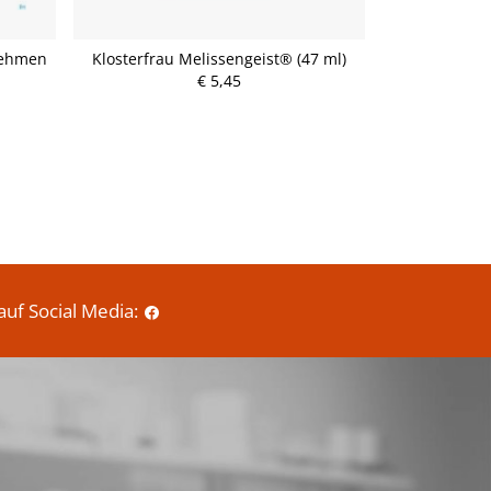
nehmen
Klosterfrau Melissengeist® (47 ml)
Dr. Kotta
€ 5,45
P
r
e
i
s
auf Social Media: