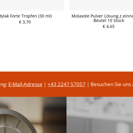
Hylak Forte Tropfen (30 ml)
Molaxole Pulver Lösung.z.ein
Beutel 10 Stück
€ 3,70
P
P
r
€ 4,65
r
e
e
i
i
s
s
ung:
E-Mail-Adresse
|
+43 2247 57057
| Besuchen Sie uns 