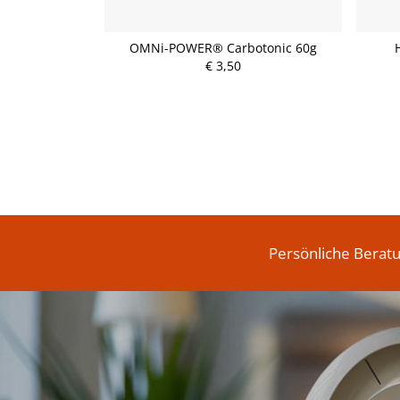
pseln 2mg 20
OMNi-POWER® Carbotonic 60g
€ 3,50
P
r
e
i
s
Persönliche Berat