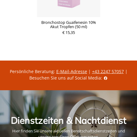
Bronchostop Guaifenesin 10%
Akut Tropfen (50 ml)
€ 15,35
Persönliche Beratung:
E-Mail-Adresse
|
+43 2247 57057
|
Besuchen Sie uns auf Social Media:
Dienstzeiten & Nachtdienst
Hier finden Sie unsere aktuellen Bereitschaftsdienstzeiten und
unsere regulären Öffnungszeiten.