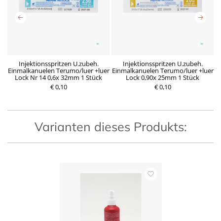
x
Injektionsspritzen U.zubeh.
Injektionsspritzen U.zubeh.
Einmalkanuelen Terumo/luer +luer
Einmalkanuelen Terumo/luer +luer
E
Lock Nr 14 0,6x 32mm 1 Stück
Lock 0,90x 25mm 1 Stück
€ 0,10
R
D
€ 0,10
P
e
e
r
g
r
e
u
z
i
l
e
s
ä
i
Varianten dieses Produkts:
r
t
e
g
r
ü
P
l
r
t
e
i
i
g
s
e
r
A
k
t
i
o